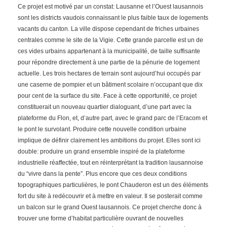
Ce projet est motivé par un constat: Lausanne et l’Ouest lausannois
sont les districts vaudois connaissant le plus faible taux de logements
vacants du canton. La ville dispose cependant de friches urbaines
centrales comme le site de la Vigie. Cette grande parcelle est un de
ces vides urbains appartenant à la municipalité, de taille suffisante
pour répondre directement à une partie de la pénurie de logement
actuelle. Les trois hectares de terrain sont aujourd’hui occupés par
une caserne de pompier et un bâtiment scolaire n’occupant que dix
pour cent de la surface du site. Face à cette opportunité, ce projet
constituerait un nouveau quartier dialoguant, d’une part avec la
plateforme du Flon, et, d’autre part, avec le grand parc de l’Eracom et
le pont le survolant. Produire cette nouvelle condition urbaine
implique de définir clairement les ambitions du projet. Elles sont ici
double: produire un grand ensemble inspiré de la plateforme
industrielle réaffectée, tout en réinterprétant la tradition lausannoise
du “vivre dans la pente”. Plus encore que ces deux conditions
topographiques particulières, le pont Chauderon est un des éléments
fort du site à redécouvrir et à mettre en valeur. Il se posterait comme
un balcon sur le grand Ouest lausannois. Ce projet cherche donc à
trouver une forme d’habitat particulière ouvrant de nouvelles