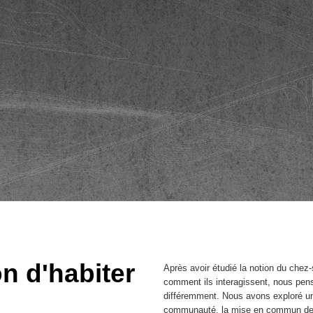
n d'habiter
Après avoir étudié la notion du ch
comment ils interagissent, nous pen
différemment. Nous avons exploré un
communauté, la mise en commun des 