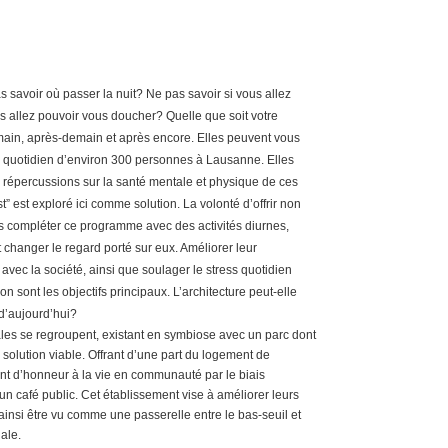
 savoir où passer la nuit? Ne pas savoir si vous allez
 allez pouvoir vous doucher? Quelle que soit votre
main, après-demain et après encore. Elles peuvent vous
le quotidien d’environ 300 personnes à Lausanne. Elles
s répercussions sur la santé mentale et physique de ces
” est exploré ici comme solution. La volonté d’offrir non
 compléter ce programme avec des activités diurnes,
t changer le regard porté sur eux. Améliorer leur
vec la société, ainsi que soulager le stress quotidien
ion sont les objectifs principaux. L’architecture peut-elle
d’aujourd’hui?
ales se regroupent, existant en symbiose avec un parc dont
 solution viable. Offrant d’une part du logement de
oint d’honneur à la vie en communauté par le biais
d’un café public. Cet établissement vise à améliorer leurs
 ainsi être vu comme une passerelle entre le bas-seuil et
ale.