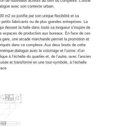
tation de nouveaux acteurs au sein du complexe. L’usine
dialogue avec son contexte urbain.
0 m2 se justifie par son unique flexibilité et sa
e petits fabricants ou de plus grandes entreprises. La
i dessert la halle dans toute sa longueur s’inspire de
 les espaces de production aux bureaux. En face de ces
 la gare, une arcade marchande permet la promotion et
abriqués dans ce complexe. Aux deux bouts de cette
érique dialogue avec le voisinage et l’usine: d’un
que à l’échelle du quartier et, de l’autre, avec l’ancien
musée et transformé en une tour-symbole, à l’échelle
face.